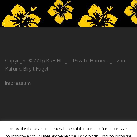
Copyright © 2019
KuB Blog
– Private Homepage von
Kai und Birgit Fügel
Impressum
This website uses cookies to enable certain functions and
to improve your user experience. By continuing to browse