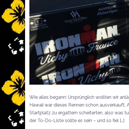
Wie alles begann: Ursprünglich wollten wir anl
Hawaii war dieses Rennen schon ausverkauft. A
Startplatz zu ergattern scheiterten, also was
der To-Do-Liste sollte es sein – und so fiel […]