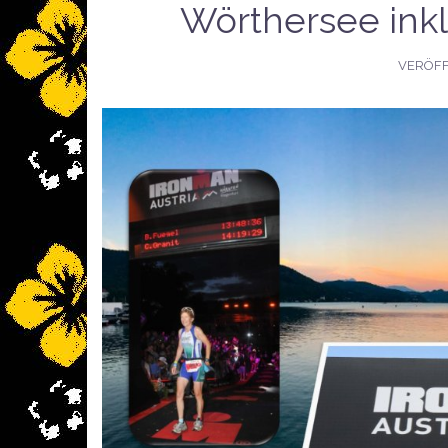
Wörthersee ink
VERÖFF