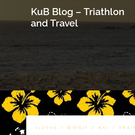
KuB Blog – Triathlon
and Travel
<=2010
BIRGIT
KAI
TRAI