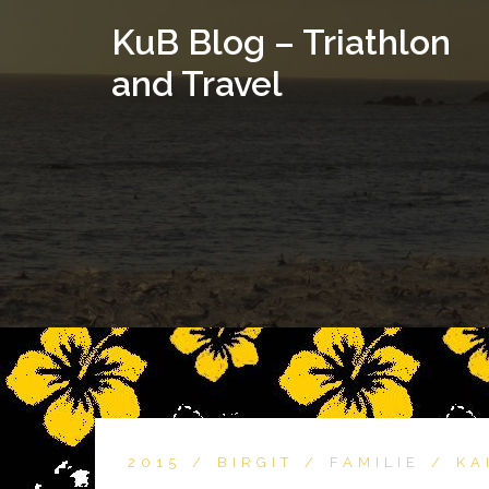
KuB Blog – Triathlon
and Travel
2015
BIRGIT
FAMILIE
KA