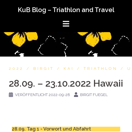
KuB Blog – Triathlon and Travel
2022
BIRGIT
KAI
TRIATHLON
U
28.09. – 23.10.2022 Hawaii
VERÖFFENTLICHT
2022-09-28
BIRGIT FUEGEL
28.09. Tag 1 - Vorwort und Abfahrt