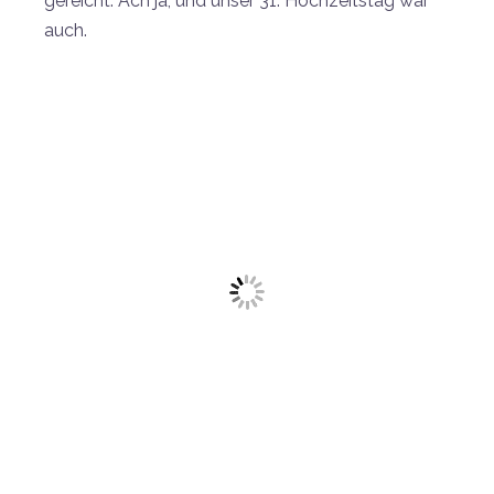
gereicht. Ach ja, und unser 31. Hochzeitstag war
auch.