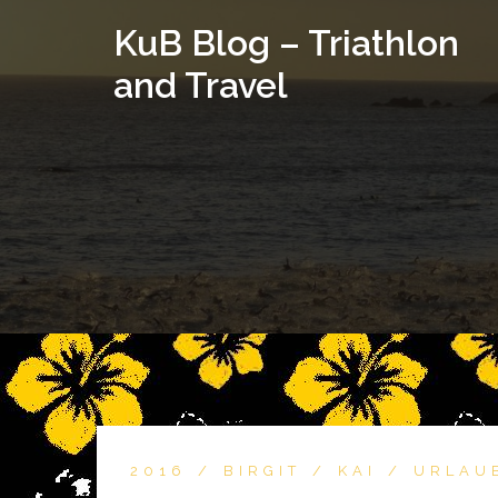
KuB Blog – Triathlon
and Travel
2016
BIRGIT
KAI
URLAU