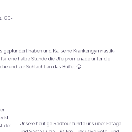
1. GC-
 geplündert haben und Kai seine Krankengymnastik-
für eine halbe Stunde die Uferpromenade unter die
che und zur Schlacht an das Buffet 🙂
hen
eckt
Unsere heutige Radtour führte uns über Fataga
st der
und Santa Lucia – 81 km – inklusive Foto- und