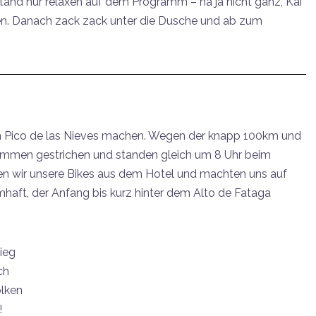
tand nur relaxen auf dem Programm – na ja nicht ganz, Kai
en. Danach zack zack unter die Dusche und ab zum
en Pico de las Nieves machen. Wegen der knapp 100km und
immen gestrichen und standen gleich um 8 Uhr beim
ben wir unsere Bikes aus dem Hotel und machten uns auf
haft, der Anfang bis kurz hinter dem Alto de Fataga
tieg
ch
olken
!