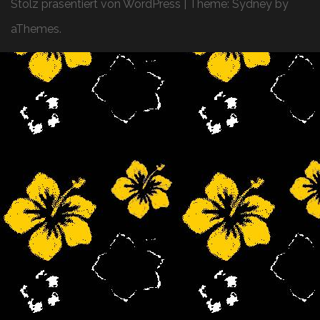
Stolz präsentiert von WordPress
|
Theme:
Sydney
by
aThemes.