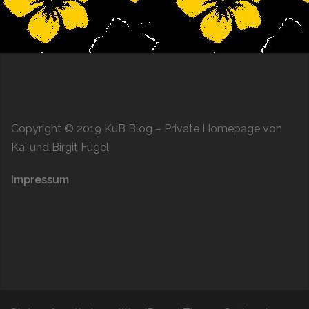
Copyright © 2019
KuB Blog
– Private Homepage von
Kai und Birgit Fügel
Impressum